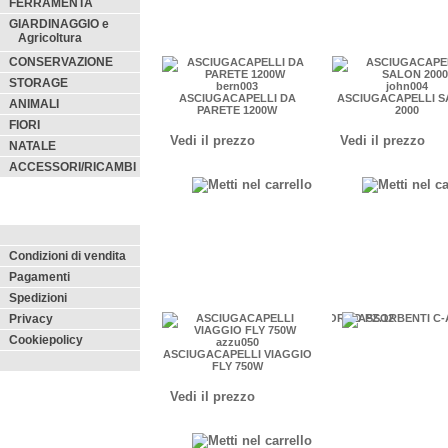
FERRAMENTA
GIARDINAGGIO e
Agricoltura
CONSERVAZIONE
STORAGE
bern003
john004
ASCIUGACAPELLI DA
ASCIUGACAPELLI 
ANIMALI
PARETE 1200W
2000
FIORI
Vedi il prezzo
Vedi il prezzo
NATALE
ACCESSORI/RICAMBI
Condizioni di vendita
Pagamenti
Spedizioni
Privacy
Cookiepolicy
azzu050
ASCIUGACAPELLI VIAGGIO
FLY 750W
Vedi il prezzo