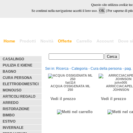
Questo sito utilizza cookie tecn
Se continui nella navigazione accetti il loro uso.
OK
| Per saperne di più,
Home
Prodotti
Novità
Offerte
Carrello
Account
Dove s
CASALINGO
PULIZIA E IGIENE
Sei in: Ricerca - Categoria - Cura della persona - pag.
BAGNO
CURA PERSONA
fati114
john005
ELETTRODOMESTICI
ACQUA OSSIGENATA ML
ARRICCIACAPEL
250
JOHNSON
MONOUSO
ARTICOLI REGALO
Vedi il prezzo
Vedi il prezzo
ARREDO
RISTORAZIONE
BIMBO
ESTIVO
INVERNALE