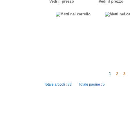
Vedi il prezzo
Vedi il prezzo
1
2
3
Totale articoli : 83 Totale pagine : 5
Ingros
Zona industriale
Copyright © 2020