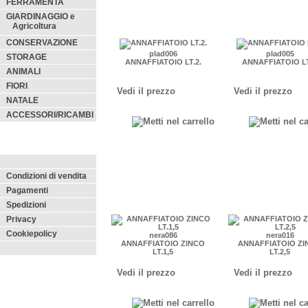
FERRAMENTA
GIARDINAGGIO e
Agricoltura
CONSERVAZIONE
plad006
plad005
STORAGE
ANNAFFIATOIO LT.2.
ANNAFFIATOIO LT
ANIMALI
FIORI
Vedi il prezzo
Vedi il prezzo
NATALE
ACCESSORI/RICAMBI
Condizioni di vendita
Pagamenti
Spedizioni
Privacy
Cookiepolicy
nera086
nera016
ANNAFFIATOIO ZINCO
ANNAFFIATOIO ZI
LT.1,5
LT.2,5
Vedi il prezzo
Vedi il prezzo