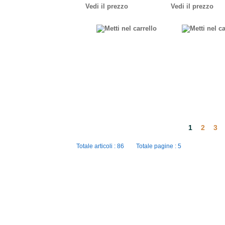
Vedi il prezzo
Vedi il prezzo
1
2
3
Totale articoli : 86 Totale pagine : 5
Ingros
Zona industriale
Copyright © 2020