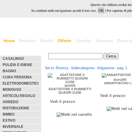
Questo sito utilizza cookie tecn
Se continui nella navigazione accetti il loro uso.
OK
| Per saperne di più,
Home
Prodotti
Novità
Offerte
Carrello
Account
Dove s
CASALINGO
PULIZIA E IGIENE
Sei in: Ricerca - Sottocategoria - Irrigazione - pag. 1
BAGNO
CURA PERSONA
dues200
ELETTRODOMESTICI
ANNAFFIATOIO L
ipie026
ADATTATORE X RUBINETTI
MONOUSO
QUADRI 2125E
Vedi il prezzo
ARTICOLI REGALO
Vedi il prezzo
ARREDO
RISTORAZIONE
BIMBO
ESTIVO
INVERNALE