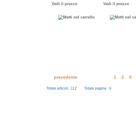
Vedi il prezzo
Vedi il prezzo
precedente
1
2
3
Totale articoli : 112 Totale pagine : 6
Ingros
Zona industriale
Copyright © 2020