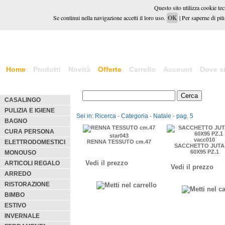
Questo sito utilizza cookie tecn
Se continui nella navigazione accetti il loro uso.
OK
| Per saperne di più,
Home
Prodotti
Novità
Offerte
Carrello
Account
Dove s
CASALINGO
PULIZIA E IGIENE
Sei in: Ricerca - Categoria - Natale - pag. 5
BAGNO
CURA PERSONA
star043
vacc010
ELETTRODOMESTICI
RENNA TESSUTO cm.47
SACCHETTO JUTA
60X95 PZ.1
MONOUSO
Vedi il prezzo
ARTICOLI REGALO
Vedi il prezzo
ARREDO
RISTORAZIONE
BIMBO
ESTIVO
INVERNALE