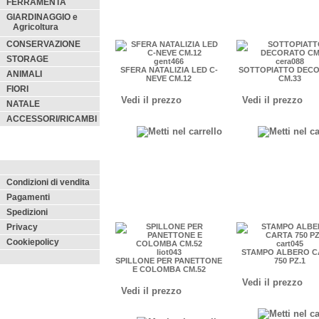
FERRAMENTA
GIARDINAGGIO e
Agricoltura
CONSERVAZIONE
STORAGE
gent466
cera088
SFERA NATALIZIA LED C-
SOTTOPIATTO DEC
ANIMALI
NEVE CM.12
CM.33
FIORI
Vedi il prezzo
Vedi il prezzo
NATALE
ACCESSORI/RICAMBI
Condizioni di vendita
Pagamenti
Spedizioni
Privacy
Cookiepolicy
cart045
liot043
STAMPO ALBERO C
SPILLONE PER PANETTONE
750 PZ.1
E COLOMBA CM.52
Vedi il prezzo
Vedi il prezzo