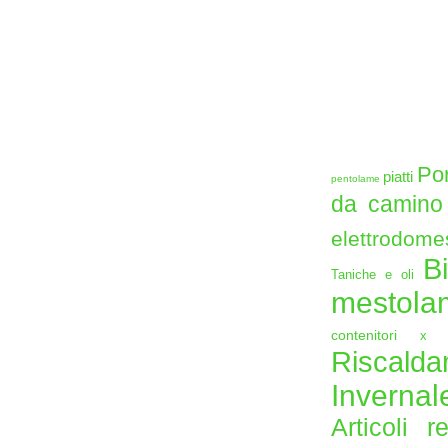
Po
piatti
pentolame
da camin
elettrodome
B
Taniche e oli
mestol
contenitori
x 
Riscal
Inverna
Articoli 