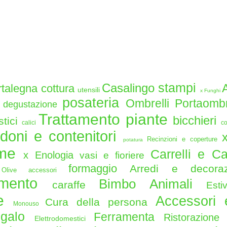
stampi
Casalingo
rtalegna
cottura
utensili
x Funghi
posateria
o
Ombrelli Portaombre
degustazione
Trattamento piante
bicchieri
stici
calici
co
idoni e contenitori
Recinzioni e coperture
potatura
ame
Carrelli e C
x Enologia
vasi e fioriere
formaggio
Arredi e decor
Olive
accessori
damento
Bimbo
Animali
caraffe
Est
le
Accessori 
Cura della persona
Monouso
regalo
Ferramenta
Ristorazion
Elettrodomestici