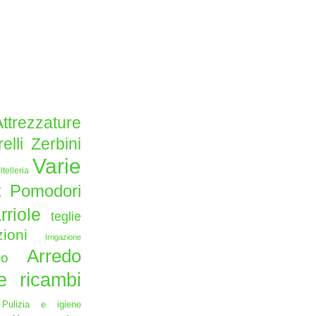
Attrezzature
lli Zerbini
Varie
ltelleria
x Pomodori
arriole
teglie
azioni
Irrigazione
Arredo
ivo
e ricambi
e
Pulizia e igiene