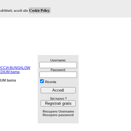
abilitarli, accedi alla
Cookie Policy.
Username:
Password:
IUM bama
Ricorda
Sei nuovo ?
Recupero Username
Recupero password