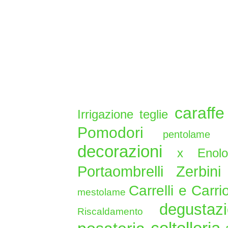
caraff
Irrigazione
teglie
Pomodori
pentolam
decorazioni
x Enol
Portaombrelli Zerbin
Carrelli e Carri
mestolame
degusta
Riscaldamento