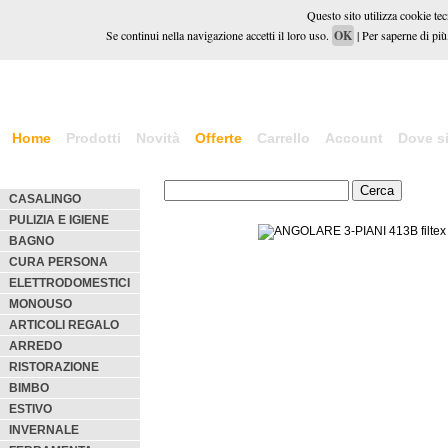
Questo sito utilizza cookie tecn
Se continui nella navigazione accetti il loro uso.
OK
| Per saperne di più,
Home
Prodotti
Novità
Offerte
Carrello
Account
Dove s
CASALINGO
PULIZIA E IGIENE
BAGNO
CURA PERSONA
ELETTRODOMESTICI
MONOUSO
ARTICOLI REGALO
ARREDO
RISTORAZIONE
BIMBO
ESTIVO
INVERNALE