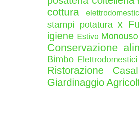
coltelleria
posateria
cottura
elettrodomest
x F
stampi
potatura
igiene
Monous
Estivo
Conservazione ali
Bimbo
Elettrodomestic
Ristorazione
Casa
Giardinaggio Agrico
Ingros
Zona industriale
Copyright © 2020